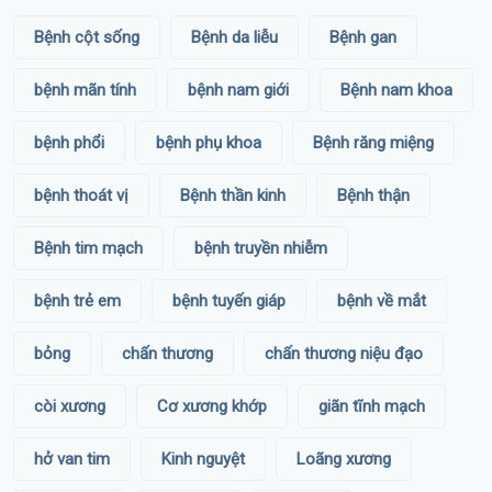
Bệnh cột sống
Bệnh da liễu
Bệnh gan
bệnh mãn tính
bệnh nam giới
Bệnh nam khoa
bệnh phổi
bệnh phụ khoa
Bệnh răng miệng
bệnh thoát vị
Bệnh thần kinh
Bệnh thận
Bệnh tim mạch
bệnh truyền nhiễm
bệnh trẻ em
bệnh tuyến giáp
bệnh về mắt
bỏng
chấn thương
chấn thương niệu đạo
còi xương
Cơ xương khớp
giãn tĩnh mạch
hở van tim
Kinh nguyệt
Loãng xương