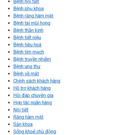
Bệnh nội tiết
Bệnh phụ khoa
Bệnh răng hàm mặt
Bệnh tai mũi họng
Bệnh thần kinh
Bệnh tiết niệu
Bệnh tiêu hoá
Bệnh tim mạch
Bệnh truyền nhiễm
Bệnh ung thư
Bệnh về mắt
Chính sách khách hàng
Hỗ trợ khách hàng
Hỏi đáp chuyên gia
Hợp tác ngân hàng
Nội tiết
Răng hàm mặt
Sản khoa
Sống khoẻ chủ động