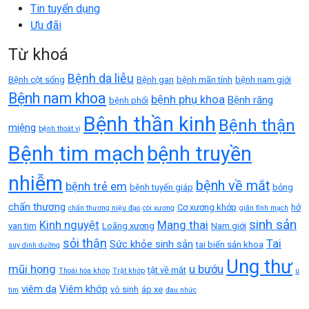
Tin tuyển dụng
Ưu đãi
Từ khoá
Bệnh da liễu
Bệnh cột sống
Bệnh gan
bệnh mãn tính
bệnh nam giới
Bệnh nam khoa
bệnh phụ khoa
Bệnh răng
bệnh phổi
Bệnh thần kinh
Bệnh thận
miệng
bệnh thoát vị
Bệnh tim mạch
bệnh truyền
nhiễm
bệnh về mắt
bệnh trẻ em
bệnh tuyến giáp
bỏng
chấn thương
Cơ xương khớp
hở
chấn thương niệu đạo
còi xương
giãn tĩnh mạch
sinh sản
Kinh nguyệt
Mang thai
van tim
Loãng xương
Nam giới
sỏi thận
Tai
Sức khỏe sinh sản
tai biến sản khoa
suy dinh dưỡng
Ung thư
mũi họng
u bướu
tật về mắt
Thoái hóa khớp
Trật khớp
u
viêm da
Viêm khớp
vô sinh
áp xe
tim
đau nhức