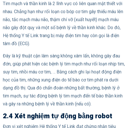
Tim mạch và thần kinh là 2 lĩnh vực có liên quan mật thiết với
nhau. Chẳng hạn như rối loạn co bóp cơ tim gây thiếu máu lên
não, tắc mạch máu não, thậm chí vỡ (xuất huyết) mạch máu
não gây đột quỵ và một số bệnh lý về thần kinh khác. Do đó,
Hệ thống Y tế Link trang bị máy điện tim hay còn gọi là điện
tâm đồ (ECG).
Đây là kỹ thuật cận lâm sàng không xâm lấn, không gây đau
đớn, giúp phát hiện các bệnh lý tim mạch như rối loạn nhịp tim,
suy tim, nhồi máu cơ tim, … Bằng cách ghi lại hoạt động điện
học của tim, những xung điện do tế bào cơ tim phát ra dưới
dạng đồ thị. Qua đó chẩn đoán những bất thường, bệnh lý ở
tim mạch, sự tác động bệnh lý tim mạch đến tế bào thần kinh
và gây ra những bệnh lý về thần kinh (nếu có).
2.4 Xét nghiệm tự động bằng robot
Đơn vị xét nghiệm Hệ thống Y tế Link đạt chứng nhận tiêu