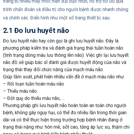
trang bị nhiều máy móc hiện đại bậc nhất, hỗ trợ tối ưu quá
trình chẩn đoán và điều trị cho người bệnh được nhanh chóng
và chính xác. Điển hình như một số trang thiết bị sau:
2.1 Đo lưu huyết não
Đo lưu huyết não hay còn gọi là ghi lưu huyết não. Đây là
phương pháp kiểm tra và đánh giá trạng thái tuần hoàn não
(tình trạng dòng máu lưu thông lên não). Việc ghi lại lưu huyết
não đồ sẽ giúp bác sĩ đánh giá được huyết động của não và
trạng thái thay đổi chức năng của mạch máu não.
Giúp tầm soát, phát hiện nhiều vấn đề ở mạch máu não như:
–
Rối loạn tuần hoàn máu não
–
Thiếu máu não
–
Đột quỵ do thiếu máu não, …
Phương pháp ghi lưu huyết não hoàn toàn an toàn cho người
bệnh, không gây nguy hại, có thể đo nhiều lần trong thời gian
dài và có thể thực hiện trong trường hợp bệnh nhân đang ở
trạng thái nặng như: hôn mê, sốt cao, tăng áp lực sọ, thậm chí